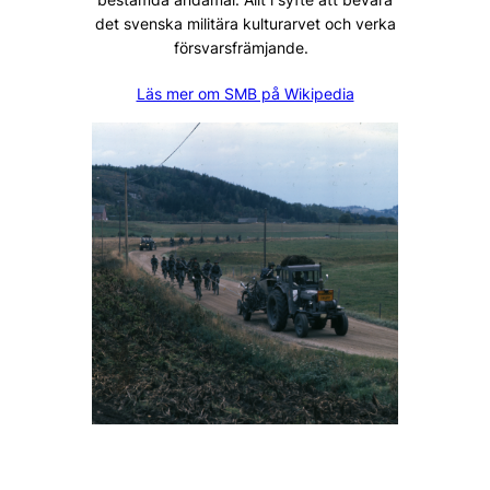
det svenska militära kulturarvet och verka
försvarsfrämjande.
Läs mer om SMB på Wikipedia