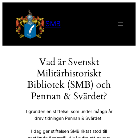
Skip
to
content
SMB
Vad är Svenskt
Militärhistoriskt
Bibliotek (SMB) och
Pennan & Svärdet?
I grunden en stiftelse, som under många år
drev tidningen Pennan & Svärdet.
I dag ger stiftelsen SMB riktat stöd till
bestämda ändamål. Allt i syfte att bevara