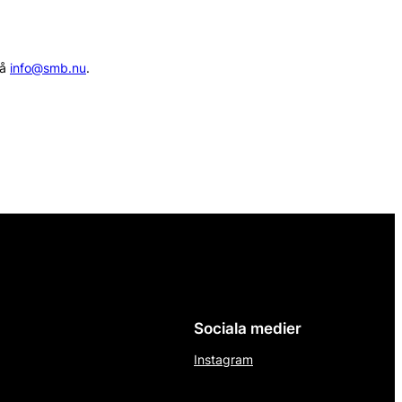
på
info@smb.nu
.
Sociala medier
Instagram