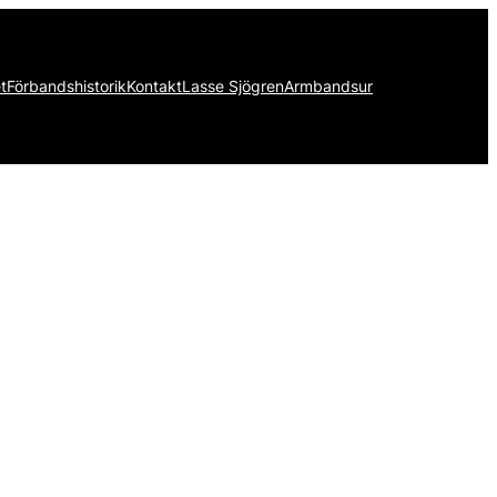
t
Förbandshistorik
Kontakt
Lasse Sjögren
Armbandsur